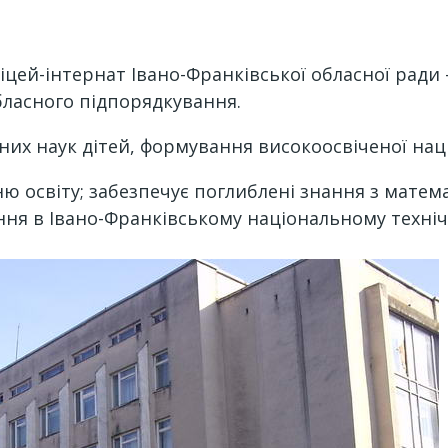
іцей-інтернат Івано-Франківської обласної ради 
бласного підпорядкування.
чних наук дітей, формування високоосвіченої нац
ю освіту; забезпечує поглиблені знання з матем
ня в Івано-Франківському національному технічн