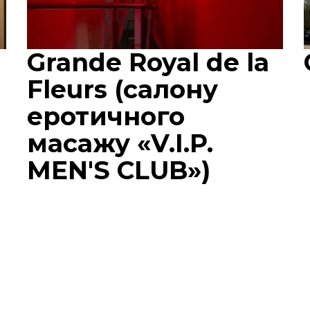
Grande Royal de la
Fleurs (салону
еротичного
масажу «V.I.P.
MEN'S CLUB»)