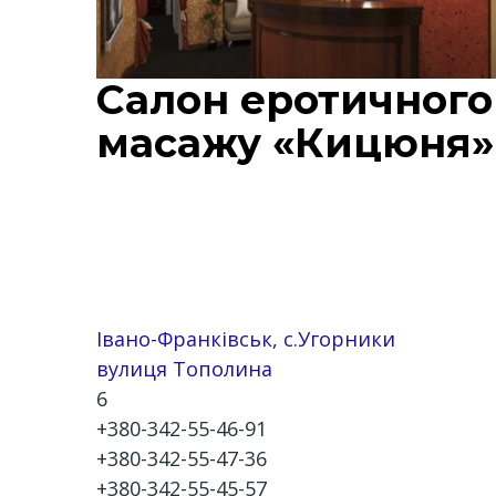
Салон еротичного
масажу «Кицюня»
Івано-Франківськ, с.Угорники
вулиця Тополина
6
+380-342-55-46-91
+380-342-55-47-36
+380-342-55-45-57