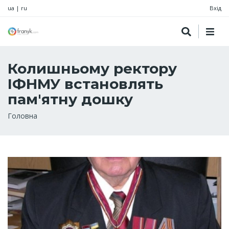
ua
|
ru
Вхід
Колишньому ректору
ІФНМУ встановлять
пам'ятну дошку
Рядок
Головна
навіґації