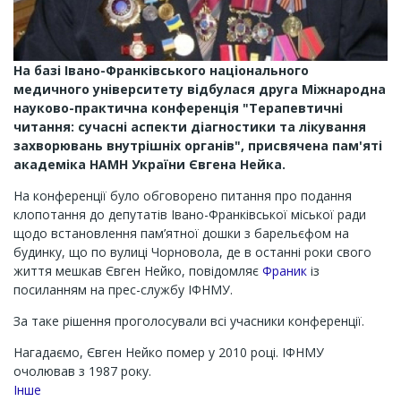
На базі Івано-Франківського національного
медичного університету відбулася друга Міжнародна
науково-практична конференція "Терапевтичні
читання: сучасні аспекти діагностики та лікування
захворювань внутрішніх органів", присвячена пам'яті
академіка НАМН України Євгена Нейка.
На конференції було обговорено питання про подання
клопотання до депутатів Івано-Франківської міської ради
щодо встановлення пам’ятної дошки з барельєфом на
будинку, що по вулиці Чорновола, де в останні роки свого
життя мешкав Євген Нейко, повідомляє
Франик
із
посиланням на прес-службу ІФНМУ.
За таке рішення проголосували всі учасники конференції.
Нагадаємо, Євген Нейко помер у 2010 році. ІФНМУ
очолював з 1987 року.
Інше