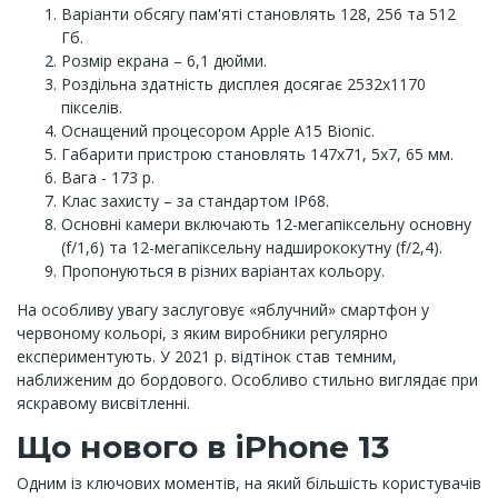
Варіанти обсягу пам'яті становлять 128, 256 та 512
Гб.
Розмір екрана – 6,1 дюйми.
Роздільна здатність дисплея досягає 2532х1170
пікселів.
Оснащений процесором Apple A15 Bionic.
Габарити пристрою становлять 147х71, 5х7, 65 мм.
Вага - 173 р.
Клас захисту – за стандартом IP68.
Основні камери включають 12-мегапіксельну основну
(f/1,6) та 12-мегапіксельну надширококутну (f/2,4).
Пропонуються в різних варіантах кольору.
На особливу увагу заслуговує «яблучний» смартфон у
червоному кольорі, з яким виробники регулярно
експериментують. У 2021 р. відтінок став темним,
наближеним до бордового. Особливо стильно виглядає при
яскравому висвітленні.
Що нового в iPhone 13
Одним із ключових моментів, на який більшість користувачів