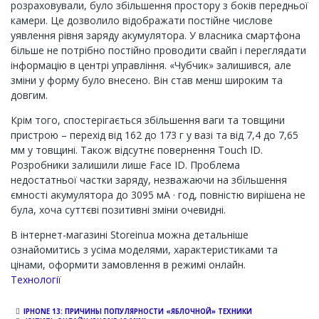
розраховували, було збільшення простору з боків передньої
камери. Це дозволило відображати постійне числове
уявлення рівня заряду акумулятора. У власника смартфона
більше не потрібно постійно проводити свайп і переглядати
інформацію в центрі управління. «Чубчик» залишився, але
зміни у форму було внесено. Він став менш широким та
довгим.
Крім того, спостерігається збільшення ваги та товщини
пристрою – перехід від 162 до 173 г у вазі та від 7,4 до 7,65
мм у товщині. Також відсутнє повернення Touch ID.
Розробники залишили лише Face ID. Проблема
недостатньої частки заряду, незважаючи на збільшення
ємності акумулятора до 3095 мА · год, повністю вирішена не
була, хоча суттєві позитивні зміни очевидні.
В інтернет-магазині Storeinua можна детальніше
ознайомитись з усіма моделями, характеристиками та
цінами, оформити замовлення в режимі онлайн.
Технології
IPHONE 13: ПРИЧИНЫ ПОПУЛЯРНОСТИ «ЯБЛОЧНОЙ» ТЕХНИКИ