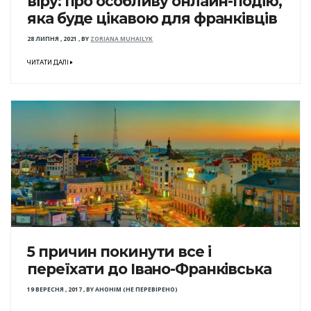
віру: про особливу онлайн-подію,
яка буде цікавою для франківців
28 ЛИПНЯ , 2021
,
BY
ZORIANA MUHAILYK
ЧИТАТИ ДАЛІ
5 причин покинути все і
переїхати до Івано-Франківська
19 ВЕРЕСНЯ , 2017
,
BY
АНОНІМ (НЕ ПЕРЕВІРЕНО)