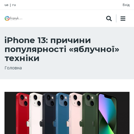
ua
|
ru
Вхід
iPhone 13: причини
популярності «яблучної»
техніки
Рядок
Головна
навіґації