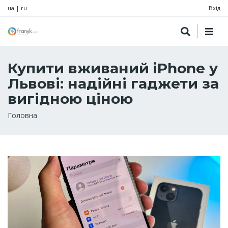
ua
|
ru
Вхід
Купити вживаний iPhone у
Львові: надійні гаджети за
вигідною ціною
Рядок
Головна
навіґації