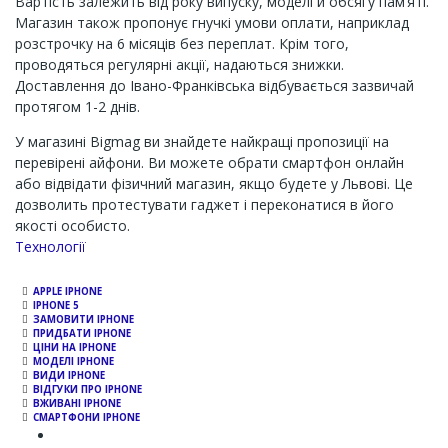
Вартість залежить від року випуску, моделі й обсягу пам’яті.
Магазин також пропонує гнучкі умови оплати, наприклад
розстрочку на 6 місяців без переплат. Крім того,
проводяться регулярні акції, надаються знижки.
Доставлення до Івано-Франківська відбувається зазвичай
протягом 1-2 днів.
У магазині Bigmag ви знайдете найкращі пропозиції на
перевірені айфони. Ви можете обрати смартфон онлайн
або відвідати фізичний магазин, якщо будете у Львові. Це
дозволить протестувати гаджет і переконатися в його
якості особисто.
Channel
Технології
APPLE IPHONE
IPHONE 5
ЗАМОВИТИ IPHONE
ПРИДБАТИ IPHONE
ЦІНИ НА IPHONE
МОДЕЛІ IPHONE
ВИДИ IPHONE
ВІДГУКИ ПРО IPHONE
ВЖИВАНІ IPHONE
СМАРТФОНИ IPHONE