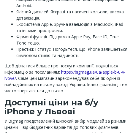
Android.
Якісний дисплей. Яскраві та насичені кольори, висока
деталізація.
Екосистема Apple. Зручна взаємодія з MacBook, iPad
та іншими пристроями.
Фірмові функції. Підтримка Apple Pay, Face ID, True
Tone тощо.
Престиж і статус. Погодьтеся, що iPhone залишається
символом стилю та надійності.
Щоб дізнатися більше про послуги компанії, подивіться
інформацію за посиланням:
https://bigmag.ua/ua/apple-b-u-v-
lvove/
. Саме цей магазин зарекомендував себе як один із
найнадійніших на всьому заході України. Івано-франківці теж
часто звертаються до нього.
Доступні ціни на б/у
iPhone у Львові
У Bigmag представлений широкий вибір моделей за різними
цінами – від бюджетних варіантів до топових флагманів.