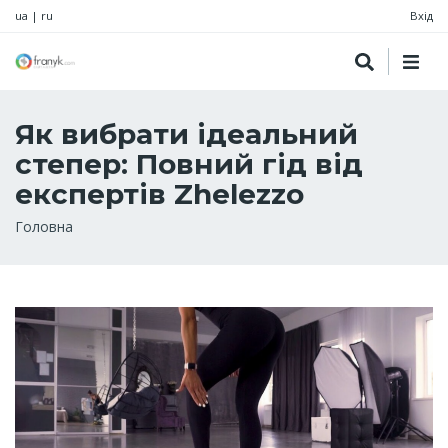
ua
|
ru
Вхід
Як вибрати ідеальний
степер: Повний гід від
експертів Zhelezzo
Рядок
Головна
навіґації