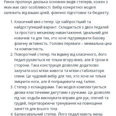
Ринок пропонує декілька основних видів степерів, кожен з
яких має свої особливості. Вибір конкретної моделі
залежить від ваших цілей, фізичної підготовки та бюджету.
Класичний міні-степер. Це найпростіший та
найдоступніший варіант. Складається з двох педалей
та простого механізму навантаження. Ідеальний для
новачків та для тих, хто хоче підтримувати базову
фізичну активність. Головні переваги – мінімальна ціна
та компактність.
Поворотний степер. На відміну від класичного, його
педалі рухаються не тільки вгору-вниз, але й трохи в
сторони. Така конструкція дозволяє додатково
залучати косі м'язи живота та м'язи-стабілізатори
спини. Це чудовий вибір для тих, хто хоче не тільки
зміцнити ноги, але й попрацювати над талією.
Степер з еспандерами. Такі моделі комплектуються
двома еластичними джгутами з ручками. Це дозволяє
під час ходьби виконувати вправи для рук, плечей та
грудей, перетворюючи тренування на повноцінне
заняття для всього тіла.
Балансувальний степер. Його педалі мають менш