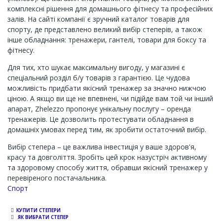
комплексні рішення для домашнього фітнесу та професійних
залів. На сайті компанії є зручний каталог товарів для
спорту, де представлено великий вибір степерів, а також
інше обладнання: тренажери, гантелі, товари для боксу та
фітнесу.
Для тих, хто шукає максимальну вигоду, у магазині є
спеціальний розділ б/у товарів з гарантією. Це чудова
можливість придбати якісний тренажер за значно нижчою
ціною. А якщо ви ще не впевнені, чи підійде вам той чи інший
апарат, Zhelezzo пропонує унікальну послугу – оренда
тренажерів. Це дозволить протестувати обладнання в
домашніх умовах перед тим, як зробити остаточний вибір.
Вибір степера – це важлива інвестиція у ваше здоров'я,
красу та довголіття. Зробіть цей крок назустріч активному
та здоровому способу життя, обравши якісний тренажер у
перевіреного постачальника.
Channel
Спорт
КУПИТИ СТЕПЕРИ
ЯК ВИБРАТИ СТЕПЕР