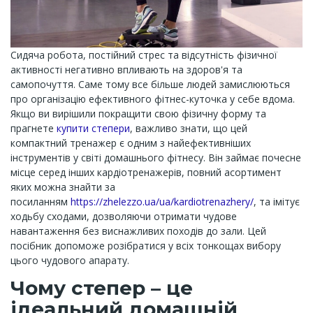
Сидяча робота, постійний стрес та відсутність фізичної
активності негативно впливають на здоров'я та
самопочуття. Саме тому все більше людей замислюються
про організацію ефективного фітнес-куточка у себе вдома.
Якщо ви вирішили покращити свою фізичну форму та
прагнете
купити степери
, важливо знати, що цей
компактний тренажер є одним з найефективніших
інструментів у світі домашнього фітнесу. Він займає почесне
місце серед інших кардіотренажерів, повний асортимент
яких можна знайти за
посиланням
https://zhelezzo.ua/ua/kardiotrenazhery/
, та імітує
ходьбу сходами, дозволяючи отримати чудове
навантаження без виснажливих походів до зали. Цей
посібник допоможе розібратися у всіх тонкощах вибору
цього чудового апарату.
Чому степер – це
ідеальний домашній