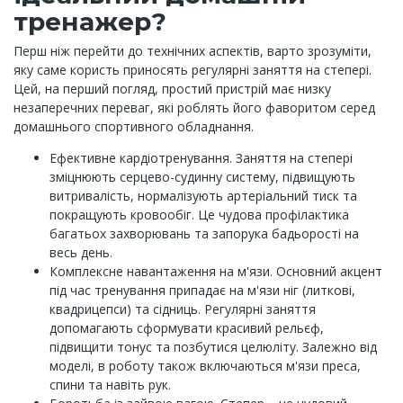
тренажер?
Перш ніж перейти до технічних аспектів, варто зрозуміти,
яку саме користь приносять регулярні заняття на степері.
Цей, на перший погляд, простий пристрій має низку
незаперечних переваг, які роблять його фаворитом серед
домашнього спортивного обладнання.
Ефективне кардіотренування. Заняття на степері
зміцнюють серцево-судинну систему, підвищують
витривалість, нормалізують артеріальний тиск та
покращують кровообіг. Це чудова профілактика
багатьох захворювань та запорука бадьорості на
весь день.
Комплексне навантаження на м'язи. Основний акцент
під час тренування припадає на м'язи ніг (литкові,
квадрицепси) та сідниць. Регулярні заняття
допомагають сформувати красивий рельєф,
підвищити тонус та позбутися целюліту. Залежно від
моделі, в роботу також включаються м'язи преса,
спини та навіть рук.