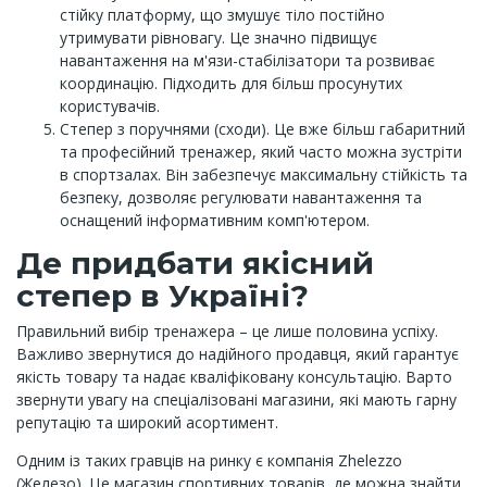
стійку платформу, що змушує тіло постійно
утримувати рівновагу. Це значно підвищує
навантаження на м'язи-стабілізатори та розвиває
координацію. Підходить для більш просунутих
користувачів.
Степер з поручнями (сходи). Це вже більш габаритний
та професійний тренажер, який часто можна зустріти
в спортзалах. Він забезпечує максимальну стійкість та
безпеку, дозволяє регулювати навантаження та
оснащений інформативним комп'ютером.
Де придбати якісний
степер в Україні?
Правильний вибір тренажера – це лише половина успіху.
Важливо звернутися до надійного продавця, який гарантує
якість товару та надає кваліфіковану консультацію. Варто
звернути увагу на спеціалізовані магазини, які мають гарну
репутацію та широкий асортимент.
Одним із таких гравців на ринку є компанія Zhelezzo
(Железо). Це магазин спортивних товарів, де можна знайти