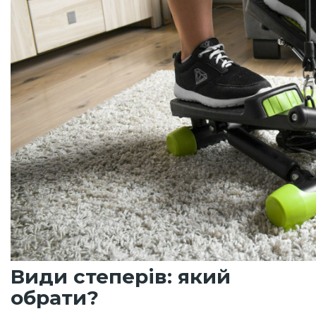
Види степерів: який
обрати?