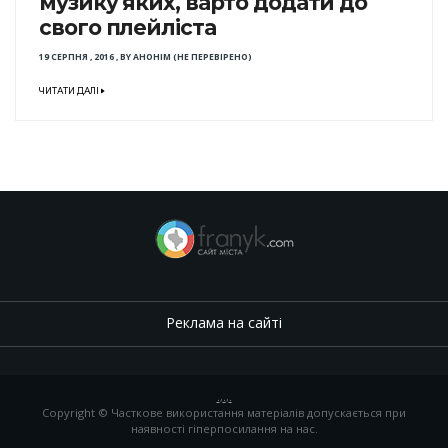
музику яких, варто додати до
свого плейліста
19 СЕРПНЯ , 2016
,
BY
АНОНІМ (НЕ ПЕРЕВІРЕНО)
ЧИТАТИ ДАЛІ
Реклама на сайті
.
,
.
,
.
Copyright © Часткове використання матеріалів допускається при
наявності гіперпосилання на нас.