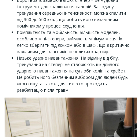
Боротьба із зайвою вагою. Степер – це чудовий
інструмент для спалювання калорій. За годину
тренування середньої інтенсивності можна спалити
від 300 до 500 ккал, що робить його незамінним
помічником у процесі схуднення.
Компактність та мобільність. Більшість моделей,
особливо міні-степери, займають мінімум місця. Їх
легко зберігати під ліжком або в шафі, що є критично
важливим для власників невеликих квартир.
Низьке ударне навантаження. На відміну від бігу,
тренування на степері не створюють шкідливого
ударного навантаження на суглоби колін та хребет.
Це робить його безпечним вибором для людей будь-
якого віку, а також для тих, хто проходить
реабілітацію після травм.