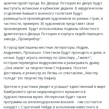
архитектурой города. Во Дворце Потоцких во дворе будут
выступать испанские и кубинские диджеи. В хирургическом
отделении бывшего военного госпиталя будут
размещаться произведения художников из разных стран, в
частности, примерно 30 художников представят свои
произведения. Будут использованы подвалы областного
драмтеатра и Дворца Потоцких и корпуса недействующего
завода ,,Промприбор''.
В город приглашены местные литераторы: Издрик,
Андреевич, Прохасько. Спектакли будут проходить и днем, и
ночью. Будут играть неоперу по Шекспиру ,,Гамлет'',
которая переведена Андруховичем и разыгрывать драму
,,Она земля'' за творчеством Стефаника. Посетит
фестиваль и режиссер из Литвы со спектаклем ,,Мастер
голода" (по творчеству Кафки).
Зрители и участники увидят и услышат единственный в мире
бамбукового орган нидерландского музыканта в
Художественном музее. Интересная будет также
программа на железнодорожном вокзале - там состоится
концерт с Стратегией Нейдж в исполнении известного в