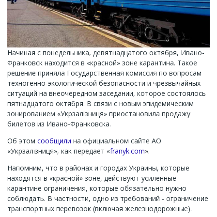
Начиная с понедельника, девятнадцатого октября, Ивано-
Франковск находится в «красной» зоне карантина. Такое
решение приняла Государственная комиссия по вопросам
техногенно-экологической безопасности и чрезвычайных
ситуаций на внеочередном заседании, которое состоялось
пятнадцатого октября. В связи с новым эпидемическим
зонированием «
Укрзалізниця
» приостановила продажу
билетов из Ивано-Франковска.
Об этом
сообщили
на официальном сайте АО
«
Укрзалізниця
», как передает «
franyk.com
».
Напомним, что в районах и городах Украины, которые
находятся в «красной» зоне, действуют усиленные
карантине ограничения, которые обязательно нужно
соблюдать. В частности, одно из требований - ограничение
транспортных перевозок (включая железнодорожные).