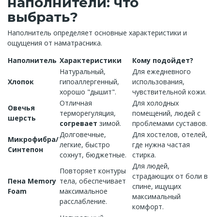
наполнители: что
выбрать?
Наполнитель определяет основные характеристики и
ощущения от наматрасника.
Наполнитель
Характеристики
Кому подойдет?
Натуральный,
Для ежедневного
Хлопок
гипоаллергенный,
использования,
хорошо "дышит".
чувствительной кожи.
Отличная
Для холодных
Овечья
терморегуляция,
помещений, людей с
шерсть
согревает
зимой.
проблемами суставов.
Долговечные,
Для хостелов, отелей,
Микрофибра/
легкие, быстро
где нужна частая
Синтепон
сохнут, бюджетные.
стирка.
Для людей,
Повторяет контуры
страдающих от боли в
Пена Memory
тела, обеспечивает
спине, ищущих
Foam
максимальное
максимальный
расслабление.
комфорт.