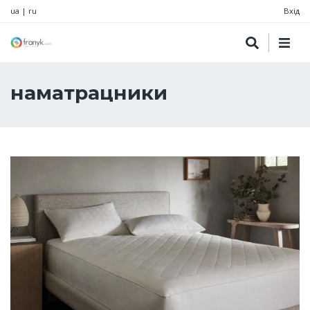
ua
|
ru
Вхід
наматрацники