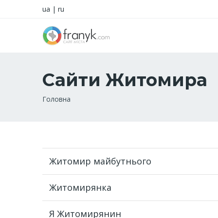
ua
|
ru
Сайти Житомира
Рядок
Головна
навіґації
Житомир майбутнього
Житомирянка
Я Житомирянин