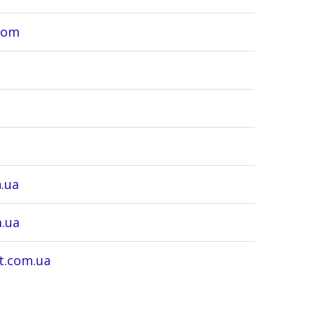
com
.ua
.ua
t.com.ua