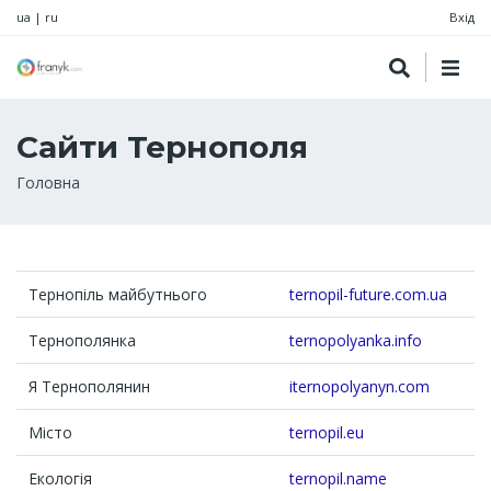
ua
|
ru
Вхід
Сайти Тернополя
Рядок
Головна
навіґації
Тернопіль майбутнього
ternopil-future.com.ua
Тернополянка
ternopolyanka.info
Я Тернополянин
iternopolyanyn.com
Місто
ternopil.eu
Екологія
ternopil.name