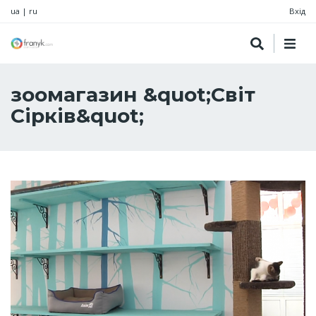
ua
|
ru
Вхід
зоомагазин &quot;Світ
Сірків&quot;