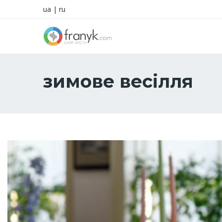
ua
|
ru
зимове весілля