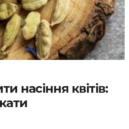
и насіння квітів:
икати