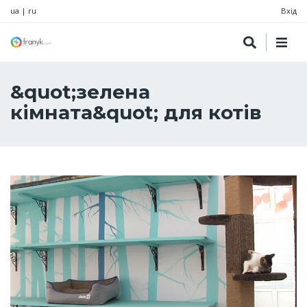
ua
|
ru
Вхід
&quot;зелена
кімната&quot; для котів