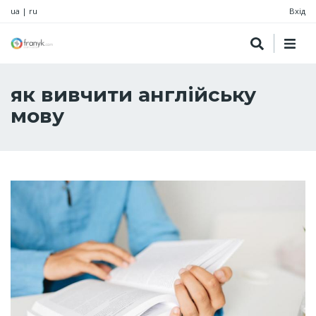
ua
|
ru
Вхід
як вивчити англійську
мову