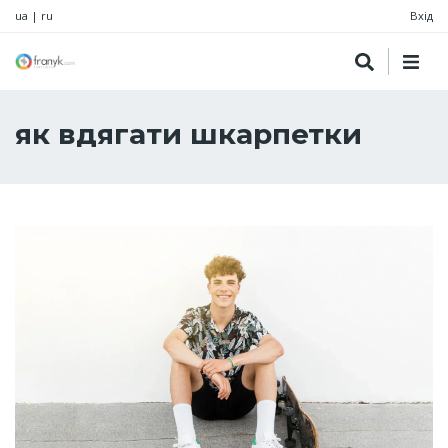
ua
|
ru
Вхід
як вдягати шкарпетки