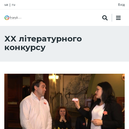
ua
|
ru
Вхід
XX літературного
конкурсу