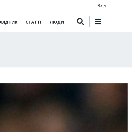
Вхід
ОВІДНИК
СТАТТІ
ЛЮДИ