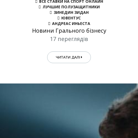
ВСЕ СТАВКИ НА СПОРТ ОНЛАЙН
ЛУЧШИЕ ПОЛУЗАЩИТНИКИ
ЗИНЕДИН ЗИДАН
ЮВЕНТУС
АНДРЕАС ИНЬЕСТА
Новини Грального бізнесу
17 переглядів
ЧИТАТИ ДАЛІ