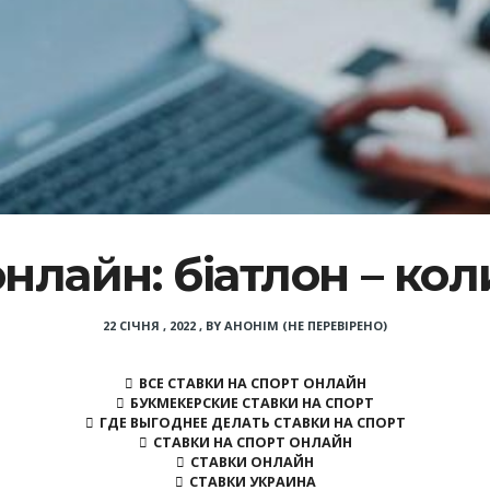
нлайн: біатлон – кол
22 СІЧНЯ , 2022
,
BY
АНОНІМ (НЕ ПЕРЕВІРЕНО)
ВСЕ СТАВКИ НА СПОРТ ОНЛАЙН
БУКМЕКЕРСКИЕ СТАВКИ НА СПОРТ
ГДЕ ВЫГОДНЕЕ ДЕЛАТЬ СТАВКИ НА СПОРТ
СТАВКИ НА СПОРТ ОНЛАЙН
СТАВКИ ОНЛАЙН
СТАВКИ УКРАИНА