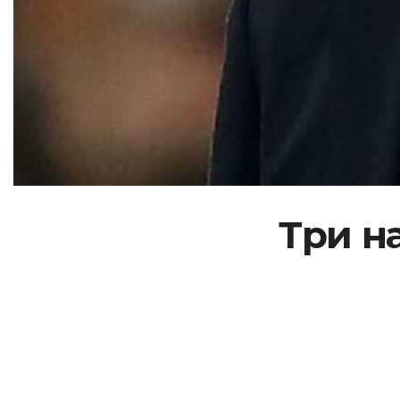
Три н