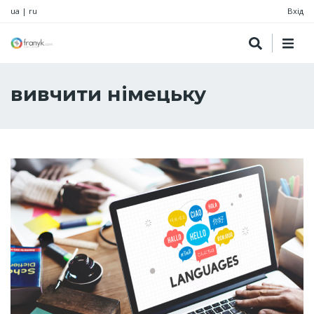
ua
|
ru
Вхід
вивчити німецьку