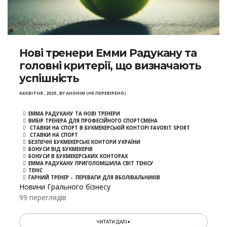
Нові тренери Емми Радукану та
головні критерії, що визначають
успішність
04 КВІТНЯ , 2025
,
BY
АНОНІМ (НЕ ПЕРЕВІРЕНО)
ЕММА РАДУКАНУ ТА НОВІ ТРЕНЕРИ
ВИБІР ТРЕНЕРА ДЛЯ ПРОФЕСІЙНОГО СПОРТСМЕНА
СТАВКИ НА СПОРТ В БУКМЕКЕРСЬКІЙ КОНТОРІ FAVORIT SPORT
СТАВКИ НА СПОРТ
БЕЗПЕЧНІ БУКМЕКЕРСЬКІ КОНТОРИ УКРАЇНИ
БОНУСИ ВІД БУКМЕКЕРІВ
БОНУСИ В БУКМЕКЕРСЬКИХ КОНТОРАХ
ЕММА РАДУКАНУ ПРИГОЛОМШИЛА СВІТ ТЕНІСУ
ТЕНІС
ГАРНИЙ ТРЕНЕР - ПЕРЕВАГИ ДЛЯ ВБОЛІВАЛЬНИКІВ
Новини Грального бізнесу
99 переглядів
ЧИТАТИ ДАЛІ