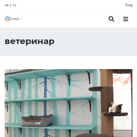
ua
|
ru
Вхід
ветеринар