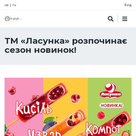
ua
|
ru
Вхід
ТМ «Ласунка» розпочинає
сезон новинок!