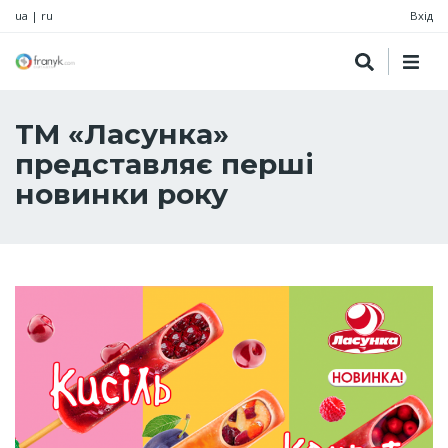
ua
|
ru
Вхід
ТМ «Ласунка»
представляє перші
новинки року