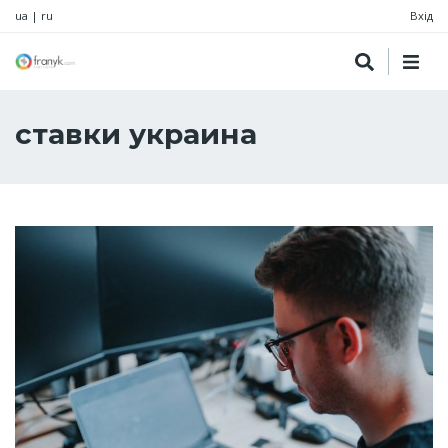
ua
|
ru
Вхід
ставки украина