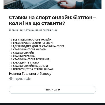
Ставки на спорт онлайн: біатлон –
коли і на що ставити?
22 СІЧНЯ , 2022
,
BY
АНОНІМ (НЕ ПЕРЕВІРЕНО)
ВСЕ СТАВКИ НА СПОРТ ОНЛАЙН
БУКМЕКЕРСКИЕ СТАВКИ НА СПОРТ
ГДЕ ВЫГОДНЕЕ ДЕЛАТЬ СТАВКИ НА СПОРТ
СТАВКИ НА СПОРТ ОНЛАЙН
СТАВКИ ОНЛАЙН
СТАВКИ УКРАИНА
СТАВКИ НА СПОРТ В УКРАИНЕ
КАК СДЕЛАТЬ СТАВКУ
СТАВКИ ОНЛАЙН НА ДЕНЬГИ
ПРЕИМУЩЕСТВА СТАВОК ОНЛАЙН
Новини Грального бізнесу
49 переглядів
ЧИТАТИ ДАЛІ