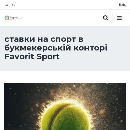
ua
|
ru
Вхід
ставки на спорт в
букмекерській конторі
Favorit Sport