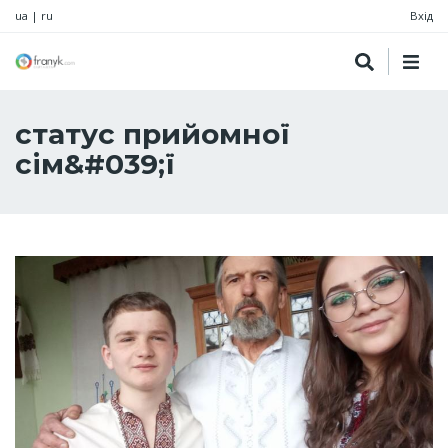
ua
|
ru
Вхід
статус прийомної
сім&#039;ї