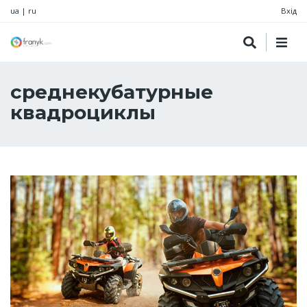
ua
|
ru
Вхід
среднекубатурные
квадроциклы