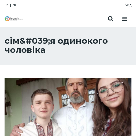
ua
|
ru
Вхід
сім&#039;я одинокого
чоловіка