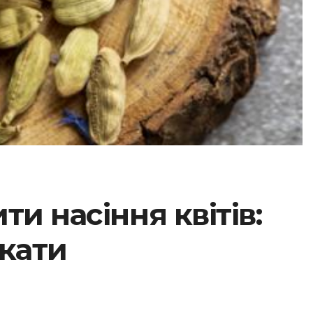
и насіння квітів:
икати