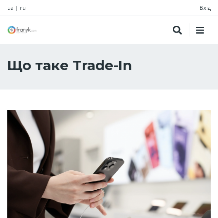
ua
|
ru
Вхід
Що таке Trade-In