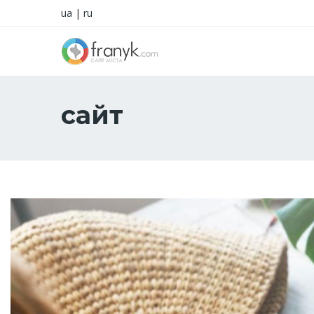
ua
|
ru
сайт