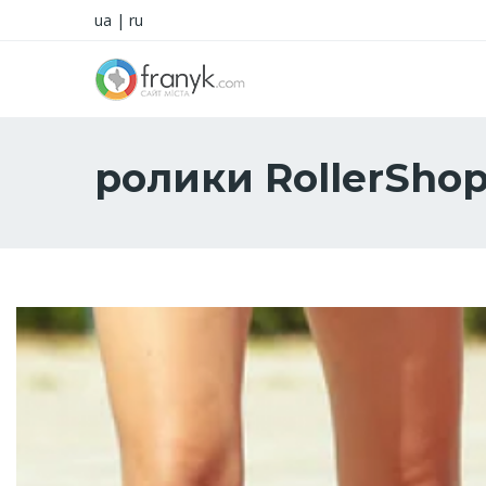
ua
|
ru
ролики RollerSho