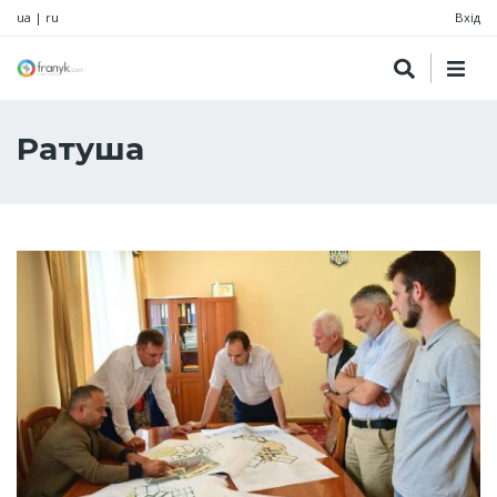
ua
|
ru
Вхід
Ратуша