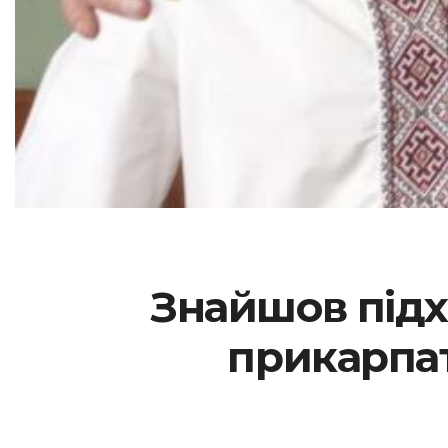
Знайшов підх
прикарпа