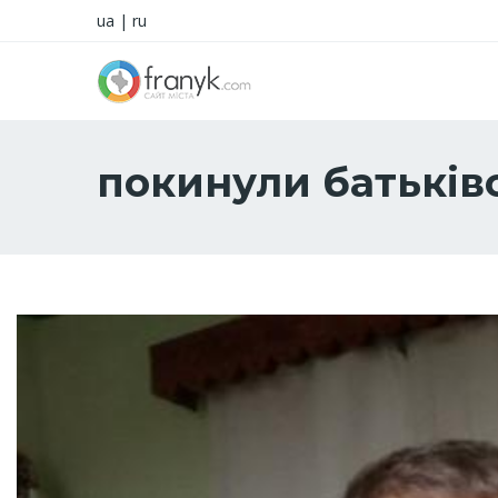
ua
|
ru
покинули батьків