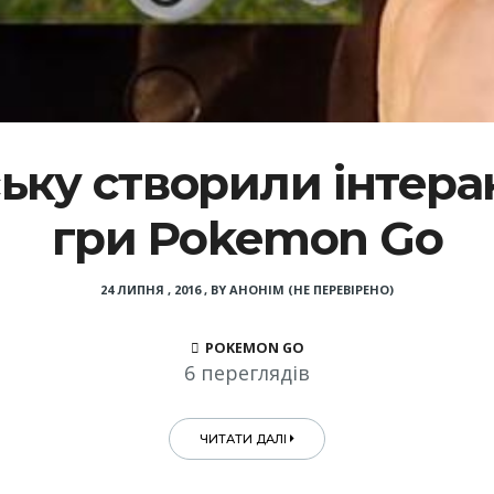
ську створили інтера
гри Pokemon Go
24 ЛИПНЯ , 2016
,
BY
АНОНІМ (НЕ ПЕРЕВІРЕНО)
POKEMON GO
6 переглядів
ЧИТАТИ ДАЛІ