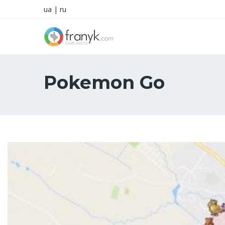
ua
|
ru
Pokemon Go