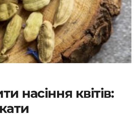
и насіння квітів:
икати