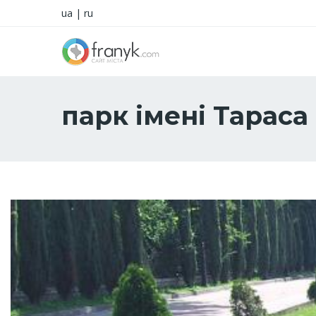
ua
|
ru
парк імені Тарас