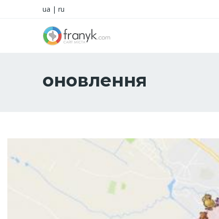
ua
|
ru
оновлення