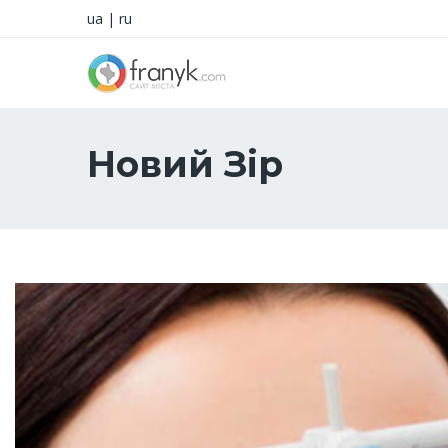
ua
|
ru
Новий Зір