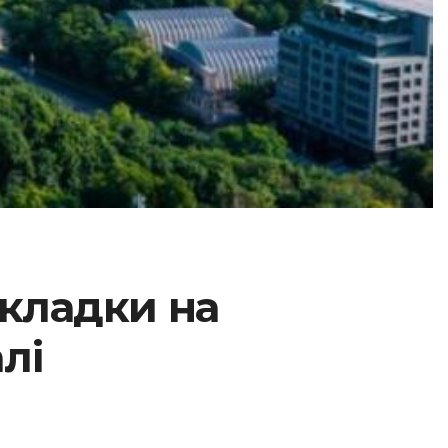
икладки на
лі