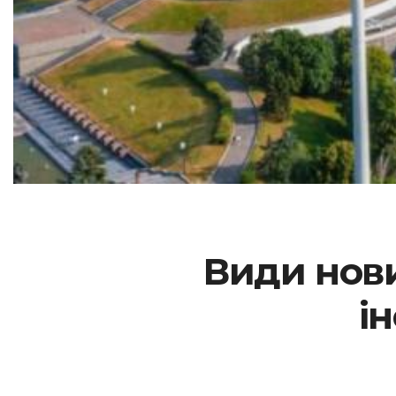
Види нови
і