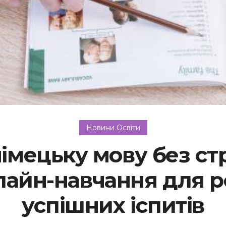
Новини Освіти
імецьку мову без ст
айн-навчання для р
успішних іспитів