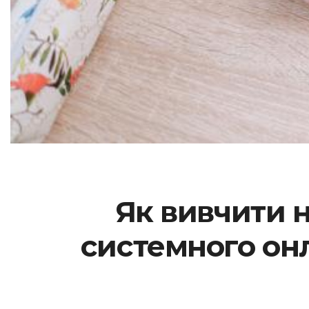
Як вивчити н
системного онл