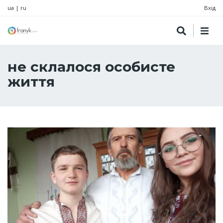
ua
|
ru
Вхід
не склалося особисте
життя