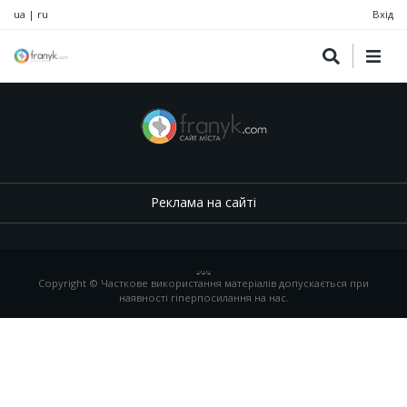
ua
|
ru
Вхід
Реклама на сайті
.
,
.
,
.
Copyright © Часткове використання матеріалів допускається при
наявності гіперпосилання на нас.