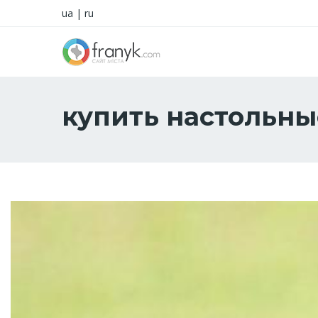
ua
|
ru
купить настольны