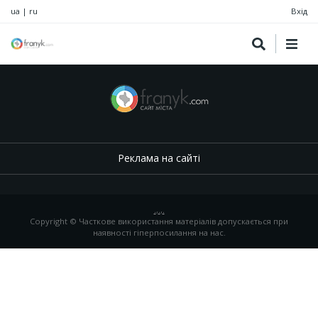
ua
|
ru
Вхід
Реклама на сайті
.
,
.
,
.
Copyright © Часткове використання матеріалів допускається при
наявності гіперпосилання на нас.