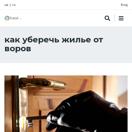
ua
|
ru
Вхід
как уберечь жилье от
воров