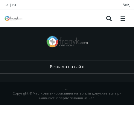
ua
|
ru
Вхід
Реклама на сайті
.
,
.
,
.
Copyright © Часткове використання матеріалів допускається при
наявності гіперпосилання на нас.