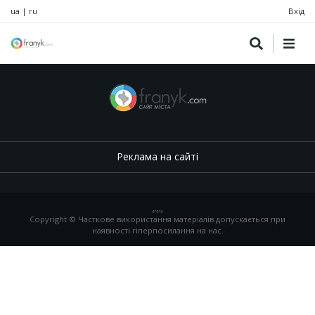
ua
|
ru
Вхід
Реклама на сайті
.
,
.
,
.
Copyright © Часткове використання матеріалів допускається при
наявності гіперпосилання на нас.