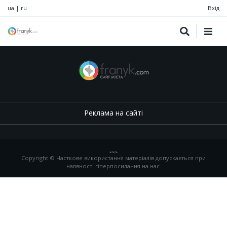
ua
|
ru
Вхід
Реклама на сайті
.
,
.
,
.
Copyright © Часткове використання матеріалів допускається при
наявності гіперпосилання на нас.